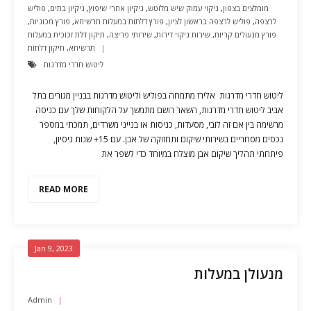
מומלצים בצפון
,
ניקוי עמוק שיש מלוטש
,
ניקיון אחרי שיפוץ
,
ניקיון בתים
,
פוליש
לרצפה
,
פוליש לרצפה בראשון לציון
,
פורץ דלתות במעלות תרשיחא
,
פורץ מכוניות
,
פורץ מנעולים קריות
,
שירות ניקוי דירות
,
שירותי פריצה
,
תיקון דלת זכוכית במעלות
תרשיחא
,
תיקון דלתות
ליטוש חדרי מדרגות
ליטוש חדרי מדרגות אלירז מתמחה בפוליש וליטוש מדרגות בבניין מגורים בתל
אביב ליטוש חדרי מדרגות, השאר רושם מתמשך על הלקוחות שלך עם כניסה
מרשימה בין אם זה לובי, מסעדות, כניסות או בנייני משרדים, תמכתי במספר
נכסים מסחריים בשירותי שיקום ותחזוקה של אבן. עם 15+ שנות ניסיון,
פיתחתי תהליך שיקום אבן מוצלח במיוחד כדי לשפר את
READ MORE
Jan 9, 2023
מנעולן במעלות
Admin