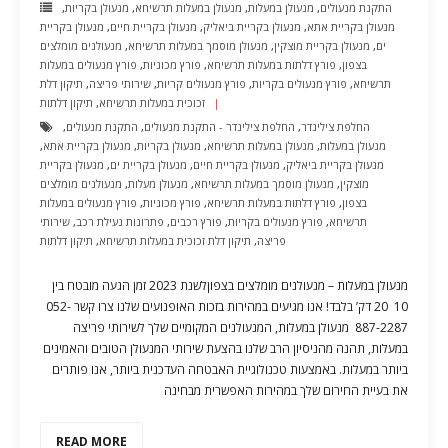
התקנת מנעולים
,
מנעולן במעלות
,
מנעולן במעלות תרשיחא
,
מנעולן בקריות
,
מנעולן בקריית אתא
,
מנעולן בקריית ביאליק
,
מנעולן בקריית חיים
,
מנעולן בקריית
ים
,
מנעולן בקריית מוצקין
,
מנעולן מוסמך במעלות תרשיחא
,
מנעולנים מומלצים
בצפון
,
פורץ דלתות במעלות תרשיחא
,
פורץ מכוניות
,
פורץ מנעולים במעלות
תרשיחא
,
פורץ מנעולים בקריות
,
פורץ מנעולים קריות
,
שירותי פריצה
,
תיקון דלת
זכוכית במעלות תרשיחא
,
תיקון דלתות
החלפת צילינדר
,
החלפת צילינדר - התקנת מנעולים
,
התקנת מנעולים
,
מנעולן במעלות
,
מנעולן במעלות תרשיחא
,
מנעולן בקריות
,
מנעולן בקריית אתא
,
מנעולן בקריית ביאליק
,
מנעולן בקריית חיים
,
מנעולן בקריית ים
,
מנעולן בקריית
מוצקין
,
מנעולן מוסמך במעלות תרשיחא
,
מנעולן מעלות
,
מנעולנים מומלצים
בצפון
,
פורץ דלתות במעלות תרשיחא
,
פורץ מכוניות
,
פורץ מנעולים במעלות
תרשיחא
,
פורץ מנעולים בקריות
,
פורץ רכבים
,
פתרונות נעילת רכב
,
שירותי
פריצה
,
תיקון דלת זכוכית במעלות תרשיחא
,
תיקון דלתות
מנעולן במעלות – מנעולנים מומלצים בצפוןלשנת 2023 זמן הגעה מובטח בין
10 20 דק’ בלבד! אנו מגיעים במהירות בזכות האופנועים שלנו צרו קשר 052-
887-2287 מנעולן במעלות, המנעולנים המקומיים שלך לשירותי פריצה
במעלות, תהנה מהניסיון הרב שלנו בהצעת שירותי המנעולן הטובים והאמינים
ביותר במעלות. באמצעות טכנולוגיית האבטחה העדכנית ביותר, אנו פותרים
את בעיית החירום שלך במהירות האפשרית מבחינה
READ MORE