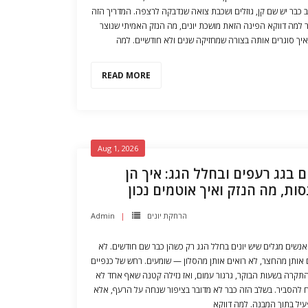
 כבר יש שם קן, גוזלים ושכבת צואה שנדבקה לרצפה. המדריך הזה
 למה דווקא הפינה הזאת מושכת יונים, מה הנזק האמיתי שנוצר
איך סוגרים אותה בצורה שמחזיקה שנים ולא חודשיים. למה
READ MORE
Aug 1, 2026
ים בגג רעפים ובחלל הגג: איך הן
סות, מה הנזק ואיך אוטמים נכון
Admin
הרחקת יונים
אנשים מגלים שיש יונים בחלל הגג רק כשהן כבר שם חודשים. לא
 אותן מהחצר, לא רואים אותן מהסלון — שומעים. רחש של כנפיים
תקרה בשעות הבוקר, גרגור עמום, ואז נזילה קטנה שאף אחד לא
 להסביר. בשלב הזה כבר לא מדובר בציפור שנחה על הרעף, אלא
עיל בתוך המבנה. למה דווקא