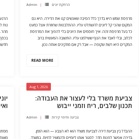
Admin
הרחקת יונים
מרפסת שמש היא בדרך כלל הסיבה שאנשים קנו את הדירה. היא גם
הרגע 
המקום שהכי קל ליונים להשתלט עליו. ההתלבטות שחוזרת אצל כמעט
נוח ל
כל בעל מרפסת זהה: איך חוסמים את היונים בלי להפוך את המרפסת
מהר —
לכלוב, ובלי לאבד את הנוף ששילמנו עליו. התשובה המעשית ברוב
בכסף,
המקרים היא רשת שקופה — אבל רק אם מתקינים אותה נכון.
חדשה 
READ MORE
Aug 1, 2026
צביעת משרד בלי לעצור את העבודה:
יו,
תכנון שלבים, ריח וזמני ייבוש
ואי
Admin
צביעה וחיפוי קירות
ההבדל בין צביעת דירה לצביעת משרד הוא לא הצבע — הוא הזמן.
מסתור
בדירה אפשר לפנות חדר, לסגור אותו ליומיים ולהמשיך לחיות. במשרד,
מאוחר