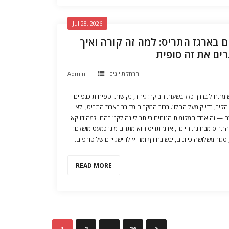
Jul 28, 2026
ים בארגז התריס: למה זה קורה ואיך
רים את זה סופית
Admin
הרחקת יונים
מתחיל בדרך כלל בשעות הבוקר: גירוד, נקישות וטפיחות כנפיים
הקיר, בדיוק מעל החלון. ברוב המקרים מדובר בארגז התריס, ולא
 — זה אחד המקומות הנוחים ביותר ליונה לקנן בהם. למה דווקא
 התריס מבחינת היונה, ארגז תריס הוא מתחם מוגן כמעט מושלם
, סגור משלושה כיוונים, יבש בחורף ומחוץ להישג ידם של טורפים
READ MORE