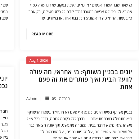
כל שעה שבה עשרה אנשים לא יכולים לשבת במקום שלהם עולה כסף
שם לב
אמיתי. לכן פרויקט צביעה במשרד נמדד קודם כל בלוגיסטיקה, ורק אחר
מסביר
כך בגימור. ההחלטה הראשונה: הכל בבת אחת או באזורים יש
שם, ו
READ MORE
Aug 1, 2026
יונים בבניין משותף: מי אחראי, מה עולה
יונ
לוועד הבית ואיך פותרים את זה פעם
נכנ
אחת
Admin
הרחקת יונים
רוב ה
בבניין משותף בעיית היונים כמעט אף פעם לא מתחילה בשטח המשותף.
רואים
היא מתחילה במרפסת אחת — בדרך כלל בקומה גבוהה, בדרך כלל אצל
מעל ה
מישהו שלא נמצא הרבה בבית. משם זה מתפשט. תוך עונה הצואה כבר
מצליח
על מעקות של שלוש דירות, על מכוניות בחניה, ועל המדרגות ליד
בקן פ
המבואה. למה טיפול בדירה אחת לא פותר את הבעיה