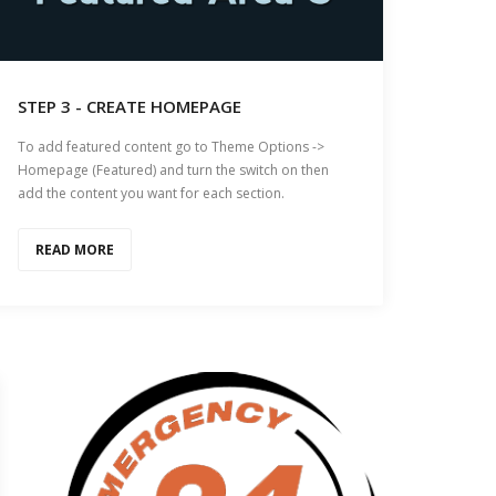
STEP 3 - CREATE HOMEPAGE
To add featured content go to Theme Options ->
Homepage (Featured) and turn the switch on then
add the content you want for each section.
READ MORE