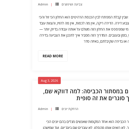
Admin
צביעה ושיפוצים
שבין קבלת המפתח לבין הכנסת הרהיטים הוא החלון הכי זול והכי
צבוע דירה. הדירה ריקה, אין מה לכסות, אין מה להזיז, והצוות עובד
. מי שמפספס את החלון הזה משלם על אותה עבודה בדיוק יותר
 בזמן ובעצבים. המדריך הזה מסביר איך לתכנן את הצביעה בדירה
או בדירה שקיבלתם, באיזה סדר
READ MORE
Aug 3, 2026
נים במסתור הכביסה: למה דווקא שם
ך סוגרים את זה סופית
Admin
הרחקת יונים
 הכביסה הוא אחד המקומות שאנשים מגלים בהם יונים הכי
. לא רואים אותו מהסלון, לא עוברים שם ביום־יום, ועד שמישהו