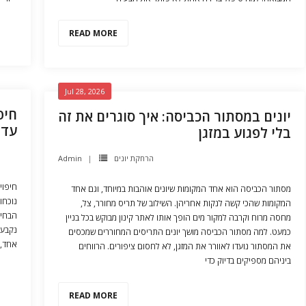
READ MORE
Jul 28, 2026
חיפ
יונים במסתור הכביסה: איך סוגרים את זה
עדי
בלי לפגוע במזגן
Admin
הרחקת יונים
חיפוי
מסתור הכביסה הוא אחד המקומות שיונים אוהבות במיוחד, וגם אחד
נוכחו
המקומות שהכי קשה לנקות אחריהן. השילוב של תריס מחורר, צל,
הבחיר
מחסה מרוח וקרבה למקור מים הופך אותו לאתר קינון מבוקש בכל בניין
נקבע 
כמעט. למה מסתור הכביסה מושך יונים התריסים המחוררים שמכסים
אחד,,
את המסתור נועדו לאוורר את המזגן, לא לחסום ציפורים. הרווחים
ביניהם מספיקים בדיוק כדי
READ MORE