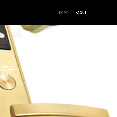
HOME
ABOUT
nge