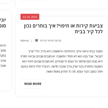
Jul 26, 2026
יונ
צביעת קירות או חיפוי? איך בוחרים נכון
סוג
לכל קיר בבית
Admin
צביעה וחיפוי קירות
הרעש 
מתוך 
כשקיר בבית נראה עייף, ההחלטה הראשונה היא בדרך כלל “צריך
במקרה
לצבוע”. אבל צבע הוא לא תמיד התשובה. יש מצבים שבהם צביעה חוזרת
ארגז:
היא בזבוז כסף שיחזור על עצמו כל שנתיים, ויש מצבים שבהם חיפוי הוא
מוצל.
השקעה מיותרת בקיר שרק צריך שכבה חדשה. ההבדל תלוי פחות בטעם
ויותר במצב הקיר עצמו. מה כל פתרון באמת עושה
READ MORE