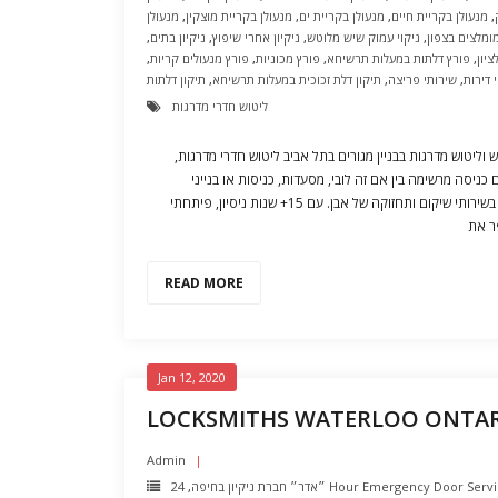
,
מנעולן בקריית חיים
,
מנעולן בקריית ים
,
מנעולן בקריית מוצקין
,
מנעולן
ומלצים בצפון
,
ניקוי עמוק שיש מלוטש
,
ניקיון אחרי שיפוץ
,
ניקיון בתים
,
יון
,
פורץ דלתות במעלות תרשיחא
,
פורץ מכוניות
,
פורץ מנעולים קריות
,
 דירות
,
שירותי פריצה
,
תיקון דלת זכוכית במעלות תרשיחא
,
תיקון דלתות
ליטוש חדרי מדרגות
וליטוש מדרגות בבניין מגורים בתל אביב ליטוש חדרי מדרגות,
יסה מרשימה בין אם זה לובי, מסעדות, כניסות או בנייני
משרדים, תמכתי במספר נכסים מסחריים בשירותי שיקום ותחזוקה של אבן. עם 15+ שנות ניסיון, פיתחתי
ר את
READ MORE
Jan 12, 2020
LOCKSMITHS WATERLOO ONTA
Admin
24 Hour Emergency Door Serv
״אדר״ חברת ניקיון בחיפה
,