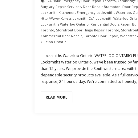
24 Hour Emergency Door Repair Toronto
,
Cambridge 
Burglary Repair Services
,
Door Repair Brampton
,
Door Rep
Locksmith Kitchener
,
Emergency Locksmiths Waterloo
,
Gu
Http://www.xpresslocksmith.ca/
,
Locksmith Waterloo Onta
Locksmiths Waterloo Ontario
,
Residential Doors Repair Bur
Toronto
,
Storefront Door Hinge Repair Toronto
,
Storefron
Commercial Door Repair
,
Toronto Door Repair
,
Woodstock
Guelph Ontario
Locksmiths Waterloo Ontario WATERLOO ONTARIO FUL
Locksmiths Waterloo Ontario, we’ve been trusted by fa
than 15 years. We provide the Southwestern area with 
dependable security products available. As a full-service
response, 24 hours a day. We’re committed to honesty, i
READ MORE