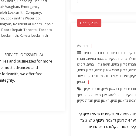
Locksmith
,
Choosing The Best
air Vaughan
,
Emergency
elph Locksmith Company
,
rio
,
Locksmiths Waterloo
,
Dec 3, 2019
lington
,
Residential Doors Repair
t Doors Repair Toronto
,
Toronto
 Locksmith
,
Xpress Locksmith
Admin
ניקיון בתים בחיפה
,
חברת ניקיון בתים
L-SERVICE LOCKSMITH At
מומלצת
,
חברת ניקיון מומלצת בחיפה
,
חברת
milies and businesses for more
ברת ניקיון בתים
,
חיפה ניקיון בתים
,
ליטוש
the most advanced and
חיפה
,
ניקיון אחרי שיפוץ חיפה
,
ניקיון בתים
,
 locksmith, we offer fast
קיון
,
שירות ניקוי דירות
,
שירותי ניקיון באזור
ntegrity,
הצפון
חברת ניקיון בראשון לציון
,
חברת ניקיון
 ניקיון בתים
,
ליטוש אבן שיש
,
מה זה ריצוף
צפה בראשון לציון
,
ראשון לציון חברת ניקיון
רצפה עמידה ואטרקטיבית שהיא ריצוף קל
ער את הנזק לרצפה. ריצוף טרצו נוצר
קישוט שונות. קלסנט הוא המדיום