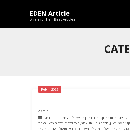
Skip
to
EDEN Article
content
Sharing Their Best Articles
Feb 4, 2023
Admin
נעולים
,
חברות ניקיון
,
חברת ניקיון בראשון לציון
,
חברת ניקיון בתל
ון ראשון לציון
,
חברת ניקיון תל אביב
,
כיצד לתחזק ולנקות כראוי רצפת
 טרצו
,
מנעולן במעלות
,
מנעולן במעלות תרשיחא
,
מנעולן בקריות
,
מנעולן