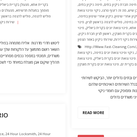
חיפה חברת ניקיון בתים
,
חיפה ניקיון בתים
,
בקריית אתא
,
מנעולן בקריית ביאליק
ן שיש
,
מה זה ריצוף טרצו
,
ניקוי ופינוי צואת
מוסמך במעלות תרשיחא
,
מנעולנים מ
קיון אחרי שיפוץ
,
ניקיון אחרי שיפוץ בחיפה
,
פוליש לרצפה
,
פוליש לרצפה בראשון לצ
ה בחיפה
,
פוליש לרצפה בראשון לציון
,
פינוי
שירות ניקוי
 אתא
,
פינוי צואת יונים בקרית ביאליק
,
פינוי
נים בקרית מוצקין
,
ראשון לציון חברת ניקיון
,
ירות ניקוי דירות
,
שירותי ניקיון באזור הצפון
ליטוש חדרי מדרגות אלירז מתמחה בפוליש 
Http://www.fast-Cleaning.com/
השאר רושם מתמשך על הלקוחות שלך עם כנ
,
ניקוי ופינוי צואת יונים בחיפה
,
ניקוי צואת
פינוי צואת יונים בקרית ביאליק
,
פינוי צואת
תהליך שיקום אבן מוצלח במיוחד כדי לשפ
ים בקרית ים
,
פינוי צואת יונים בקרית מוצקין
 ובתים גדולים יותר, הביקוש לשירותי
 בגלל השירותים האיכותיים שלהם
נות ומסופק עם חומרי ניקוי
ני משרדים גדולים
READ MORE
RIO
ice
,
24 Hour Locksmith
,
24 Hour