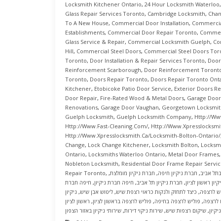
Locksmith Kitchener Ontario
,
24 Hour Locksmith Waterloo
Glass Repair Services Toronto
,
Cambridge Locksmith
,
Chan
To A New House
,
Commercial Door Installation
,
Commercial
Establishments
,
Commercial Door Repair Toronto
,
Commerc
Glass Service & Repair
,
Commercial Locksmith Guelph
,
Co
Hill
,
Commercial Steel Doors
,
Commercial Steel Doors Tor
Toronto
,
Door Installation & Repair Services Toronto
,
Door
Reinforcement Scarborough
,
Door Reinforcement Toront
Toronto
,
Doors Repair Toronto
,
Doors Repair Toronto Ont
Kitchener
,
Etobicoke Patio Door Service
,
Exterior Doors Re
Door Repair
,
Fire-Rated Wood & Metal Doors
,
Garage Door
Renovations
,
Garage Door Vaughan
,
Georgetown Locksmit
Guelph Locksmith
,
Guelph Locksmith Company
,
Http://ww
Http://www.fast-Cleaning.com/
,
Http://www.xpresslocksmi
Http://www.xpresslocksmith.ca/Locksmith-Bolton-Ontario/
Change
,
Lock Change Kitchener
,
Locksmith Bolton
,
Locksm
Ontario
,
Locksmiths Waterloo Ontario
,
Metal Door Frames
Nobleton Locksmith
,
Residential Door Frame Repair Servi
בתל אביב
,
חברת ניקיון חיפה
,
חברת ניקיון מומלצת
,
,
Repair Toronto
יון ראשון לציון
,
חברת ניקיון תל אביב
,
חיפה חברת ניקיון
,
חיפה חברת
ש לרצפה
,
כיצד לתחזק ולנקות כראוי רצפת שיש
,
ליטוש אבן שיש
,
ניקיון
 לרצפה
,
פוליש לרצפה בחיפה
,
פוליש לרצפה בראשון לציון
,
ראשון לציון
קיון
,
שיקום רצפות שיש
,
שירות ניקוי דירות
,
שירותי ניקיון באזור הצפון