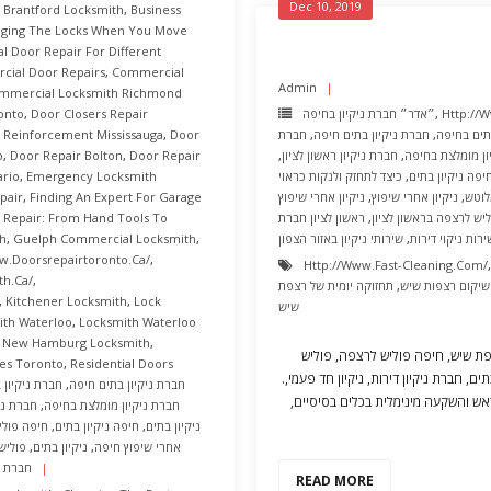
Dec 10, 2019
,
Brantford Locksmith
,
Business
ging The Locks When You Move
 Door Repair For Different
ial Door Repairs
,
Commercial
Admin
mmercial Locksmith Richmond
Http://
,
״אדר״ חברת ניקיון בחיפה
Door Closers Repair
,
onto
תים בחיפה
,
חברת ניקיון בתים חיפה
,
חברת
Door
,
 Reinforcement Mississauga
ון מומלצת בחיפה
,
חברת ניקיון ראשון לציון
,
Door Repair
,
Door Repair Bolton
,
o
יפה ניקיון בתים
,
כיצד לתחזק ולנקות כראוי
Emergency Locksmith
,
ario
לוטש
,
ניקיון אחרי שיפוץ
,
ניקיון אחרי שיפוץ
Finding An Expert For Garage
,
pair
יש לרצפה בראשון לציון
,
ראשון לציון חברת
 Repair: From Hand Tools To
ירות ניקוי דירות
,
שירותי ניקיון באזור הצפון
,
Guelph Commercial Locksmith
,
h
w.doorsrepairtoronto.ca/
,
Http://www.fast-Cleaning.com/
th.ca/
,
שיקום רצפות שיש
,
תחזוקה יומית של רצפת
,
Kitchener Locksmith
,
Lock
שיש
ith Waterloo
,
Locksmith Waterloo
,
New Hamburg Locksmith
,
פת שיש, חיפה פוליש לרצפה, פוליש
ces Toronto
,
Residential Doors
ים, חברת ניקיון דירות, ניקיון חד פעמי,.
חברת ניקיון בתים חיפה
,
חברת ניקיון 
ש והשקעה מינימלית בכלים בסיסיים,
חברת ניקיון מומלצת בחיפה
,
חברת ניק
ניקיון בתים
,
חיפה ניקיון בתים
,
חיפה פולי
אחרי שיפוץ חיפה
,
ניקיון בתים
,
פוליש
חברת ני
READ MORE